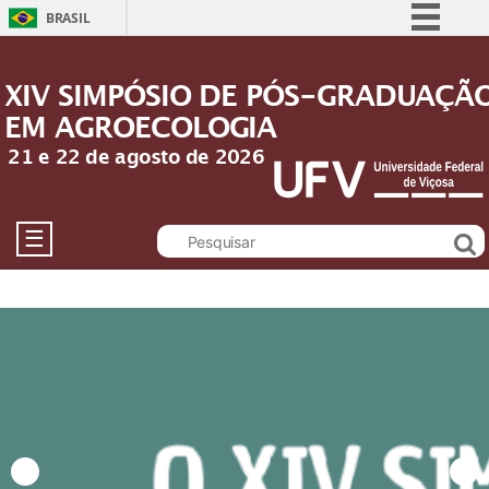
BRASIL
Simplifique!
XIV SIMPÓSIO DE PÓS-GRADUAÇÃ
Comunica BR
EM AGROECOLOGIA
Participe
21 e 22 de agosto de 2026
Acesso à informação
Legislação
Canais
☰