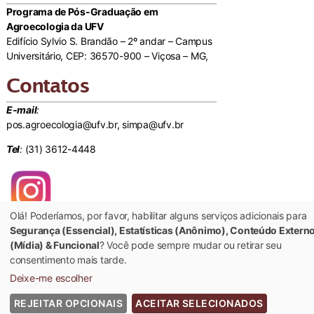
Programa de Pós-Graduação em
Agroecologia da UFV
Edifício Sylvio S. Brandão – 2º andar – Campus
Universitário, CEP: 36570-900 – Viçosa – MG,
Contatos
E-mail
:
pos.agroecologia@ufv.br, simpa@ufv.br
Tel
:
(31) 3612-4448
Olá! Poderíamos, por favor, habilitar alguns serviços adicionais para
Segurança (Essencial), Estatísticas (Anônimo), Conteúdo Extern
(Mídia) & Funcional
? Você pode sempre mudar ou retirar seu
© 2022 Universidade Federal de Viçosa - Todos os Direitos Reservados
consentimento mais tarde.
Deixe-me escolher
REJEITAR OPCIONAIS
ACEITAR SELECIONADOS