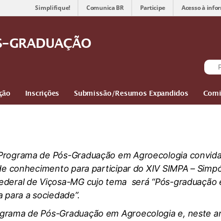
Simplifique!
Comunica BR
Participe
Acesso à info
ÓS-GRADUAÇÃO
ção
Inscrições
Submissão/Resumos Expandidos
Comi
 Programa de Pós-Graduação em Agroecologia convid
s de conhecimento para participar do XIV SIMPA – Sim
Federal de Viçosa-MG cujo tema será “Pós-graduação 
a para a sociedade”.
grama de Pós-Graduação em Agroecologia e, neste an