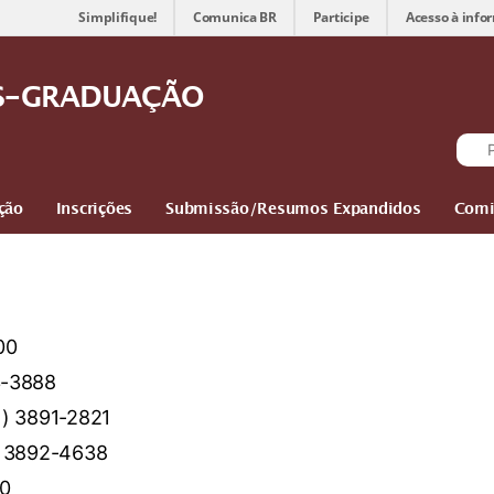
Simplifique!
Comunica BR
Participe
Acesso à info
ÓS-GRADUAÇÃO
ção
Inscrições
Submissão/Resumos Expandidos
Comi
00
3-3888
1) 3891-2821
) 3892-4638
00