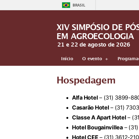
BRASIL
XIV SIMPÓSIO DE P
EM AGROECOLOGIA
21 e 22 de agosto de 2026
Início
O evento
Programa
Hospedagem
Alfa Hotel
– (31) 3899-88
Casarão Hotel
– (31) 730
Classe A Apart Hotel
– (3
Hotel Bougainvillea
– (31
Hotel CEE
– (31)
3612-21